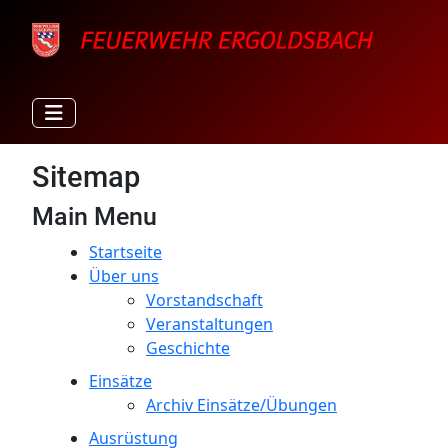
Sitemap
Main Menu
Startseite
Über uns
Vorstandschaft
Veranstaltungen
Geschichte
Einsätze
Archiv Einsätze/Übungen
Ausrüstung