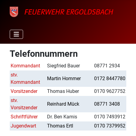
Telefonnummern
Kommandant
Siegfried Bauer
08771 2934
stv.
Martin Hommer
0172 8447780
Kommandant
Vorsitzender
Thomas Huber
0170 9627752
stv.
Reinhard Mück
08771 3408
Vorsitzender
Schriftführer
Dr. Ben Kamis
0170 7493912
Jugendwart
Thomas Ertl
0170 7379952