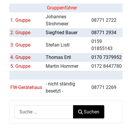
Gruppenführer
Johannes
1. Gruppe
08771 2722
Strohmeier
2. Gruppe
Siegfried Bauer
08771 2934
0159
3. Gruppe
Stefan Listl
01855143
4. Gruppe
Thomas Ertl
0170 7379952
5. Gruppe
Martin Hommer
0172 8447780
- nicht ständig
FW-Gerätehaus
08771 2269
besetzt -
Suchen
Suchen